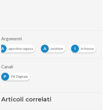
Argomenti
A
A
I
agostino ragosa
assinter
in house
Canali
P
PA Digitale
Articoli correlati