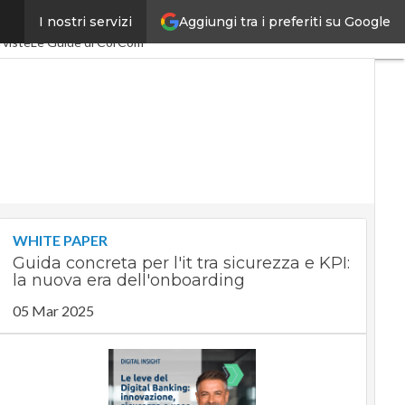
Aggiungi tra i preferiti su Google
I nostri servizi
SpacEconomy
PA Digitale
rviste
Le Guide di CorCom
WHITE PAPER
Guida concreta per l'it tra sicurezza e KPI:
la nuova era dell'onboarding
05 Mar 2025