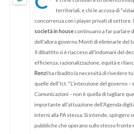
C’
territoriali, e chi le accusa di “viz
concorrenza con i player privati di settore.
società in house
continuano a far parlare di
dell’allora governo Monti di eliminarle del t
Il dibattito si è riacceso all’indomani del de
efficienza, razionalizzazione, equità e rilan
Renzi
ha ribadito la necessità di rivedere t
quelle dell’Ict. “L’intenzione del governo –
Comunicazioni – non è quella di tagliare q
importante all’attuazione dell’Agenda digi
interni alla PA stessa. Si intende, spingere 
pubbliche che operano sullo stesso fronte r