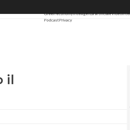
il consolidamento
Ultimi articoli
Digital Economy
Telco
Industria 4.0
Green economy
Intelligenza artificiale
Videointe
Podcast
Privacy
 il