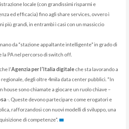
istrazione locale (con grandissimi risparmi e
nza ed efficacia) fino agli share services, ovvero i
oni più grandi, in entrambi i casi con un massiccio
ionano da “stazione appaltante intelligente” in grado di
la PA nel percorso di switch off.
che l’
Agenzia per l’Italia digitale
che sta lavorando a
regionale, degli oltre 4mila data center pubblici. “In
 in house sono chiamate a giocare un ruolo chiave –
osa
-. Queste devono partecipare come erogatori e
lica, rafforzandosi con nuovi modelli di sviluppo, una
cquisizione di competenze”.