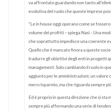
va affrontato guardando non tanto all’elimi
evolutiva del ruolo che queste imprese pos
“Le in house oggi operano come se fossero p
volume dei profitti – spiega Nasi -. Una mod
che soprattutto impedisce una coerente evolu
Quello che è mancato finora a queste societ
tradurre gli obiettivi degli enti in progetti 
management. Solo cambiando il ruolo in que
aggiunto per le amministrazioni; un valore 
mero risparmio, ma che riguarda sempre più 
Ed è proprio in questa direzione che si st
sempre più affermando una serie di tendenze