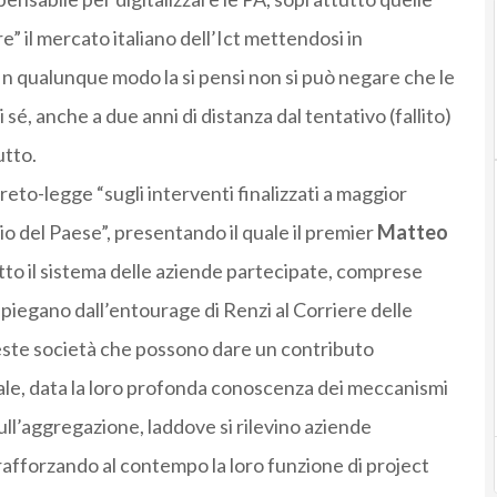
iare” il mercato italiano dell’Ict mettendosi in
 In qualunque modo la si pensi non si può negare che le
 sé, anche a due anni di distanza dal tentativo (fallito)
utto.
creto-legge “sugli interventi finalizzati a maggior
cio del Paese”, presentando il quale il premier
Matteo
utto il sistema delle aziende partecipate, comprese
 spiegano dall’entourage di Renzi al Corriere delle
ueste società che possono dare un contributo
tale, data la loro profonda conoscenza dei meccanismi
sull’aggregazione, laddove si rilevino aziende
afforzando al contempo la loro funzione di project