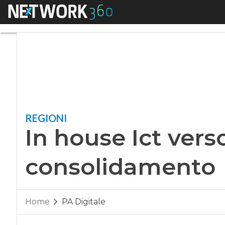
Menu
In house Ict verso 
REGIONI
In house Ict verso
consolidamento
Home
PA Digitale