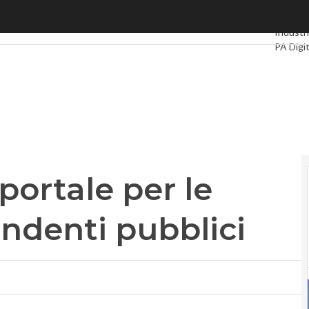
portale per le pensioni dei dipendenti pubblici
Ultimi ar
Industri
PA Digi
Intellige
Videoin
Podcas
 portale per le
endenti pubblici