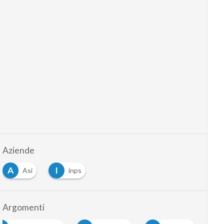
Aziende
A
I
Asi
inps
Argomenti