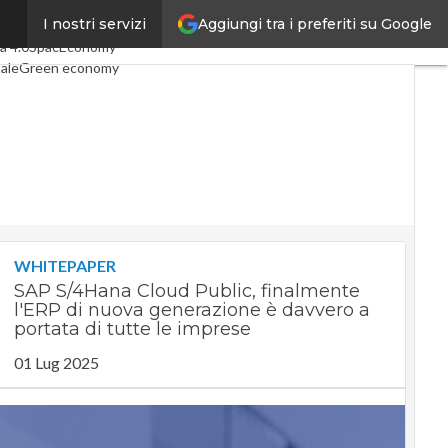
Aggiungi tra i preferiti su Google
I nostri servizi
ticoli
Digital Economy
Telco
a 4.0
SpacEconomy
tale
Green economy
nza artificiale
terviste
Le Guide di CorCom
t
Privacy
WHITEPAPER
SAP S/4Hana Cloud Public, finalmente
l'ERP di nuova generazione è davvero a
portata di tutte le imprese
01 Lug 2025