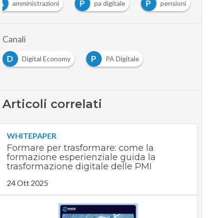
A
P
P
amministrazioni
pa digitale
pensioni
Canali
D
P
Digital Economy
PA Digitale
Articoli correlati
WHITEPAPER
Formare per trasformare: come la
formazione esperienziale guida la
trasformazione digitale delle PMI
24 Ott 2025