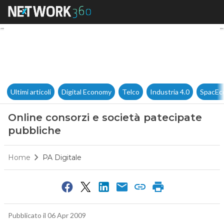
Online consorzi e società pat
Ultimi articoli
Digital Economy
Telco
Industria 4.0
SpacEc
Online consorzi e società patecipate
pubbliche
Home
PA Digitale
Pubblicato il 06 Apr 2009