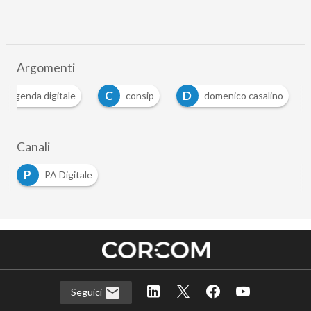
Argomenti
C
D
agenda digitale
consip
domenico casalino
Canali
P
PA Digitale
Seguici