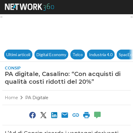
PA digitale, Casalino: “Con acq
Ultimi articoli
Digital Economy
Telco
Industria 4.0
SpacEc
CONSIP
PA digitale, Casalino: “Con acquisti di
qualità costi ridotti del 20%”
Home
PA Digitale