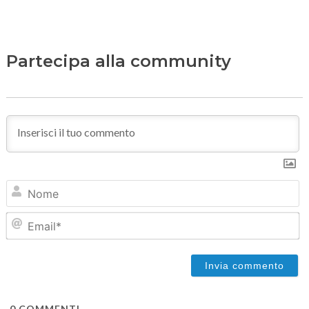
Partecipa alla community
N
Em
0
COMMENTI