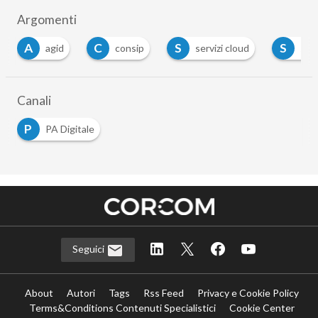
Argomenti
A
C
S
S
agid
consip
servizi cloud
spc
Canali
P
PA Digitale
Seguici
About
Autori
Tags
Rss Feed
Privacy e Cookie Policy
Terms&Conditions Contenuti Specialistici
Cookie Center