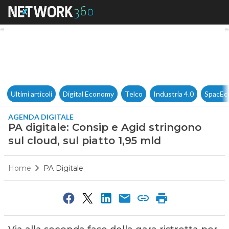
PA digitale: Consip e Agid stri
Ultimi articoli
Digital Economy
Telco
Industria 4.0
SpacEc
AGENDA DIGITALE
PA digitale: Consip e Agid stringono
sul cloud, sul piatto 1,95 mld
Home
PA Digitale