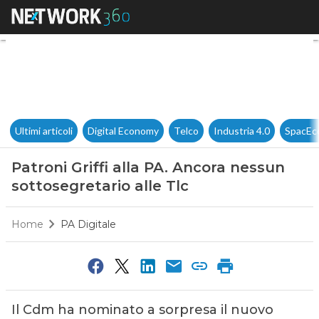
Patroni Griffi alla PA. Ancora 
Ultimi articoli
Digital Economy
Telco
Industria 4.0
SpacEc
Patroni Griffi alla PA. Ancora nessun
sottosegretario alle Tlc
Home
PA Digitale
Il Cdm ha nominato a sorpresa il nuovo