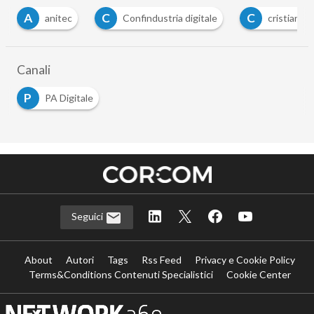
C
C
nitec
Confindustria digitale
cristiano radaelli
Canali
P
PA Digitale
Seguici
About
Autori
Tags
Rss Feed
Privacy e Cookie Policy
Terms&Conditions Contenuti Specialistici
Cookie Center