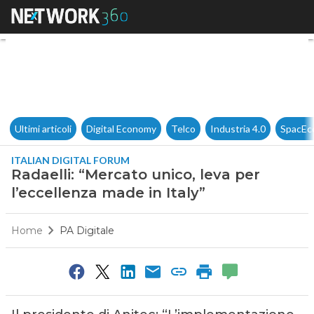
Radaelli: “Mercato unico, leva
Ultimi articoli
Digital Economy
Telco
Industria 4.0
SpacEc
ITALIAN DIGITAL FORUM
Radaelli: “Mercato unico, leva per
l’eccellenza made in Italy”
Home
PA Digitale