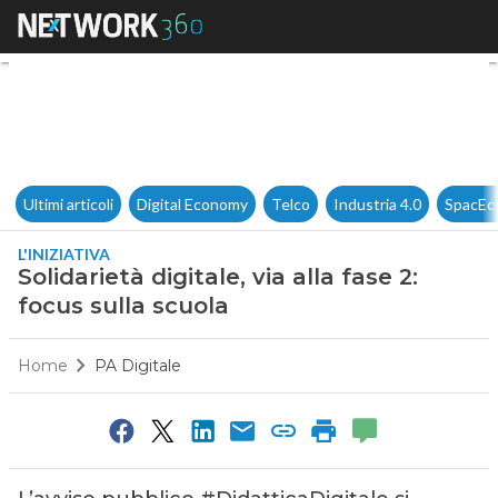
Solidarietà digitale, via alla f
Ultimi articoli
Digital Economy
Telco
Industria 4.0
SpacEc
L'INIZIATIVA
Solidarietà digitale, via alla fase 2:
focus sulla scuola
Home
PA Digitale