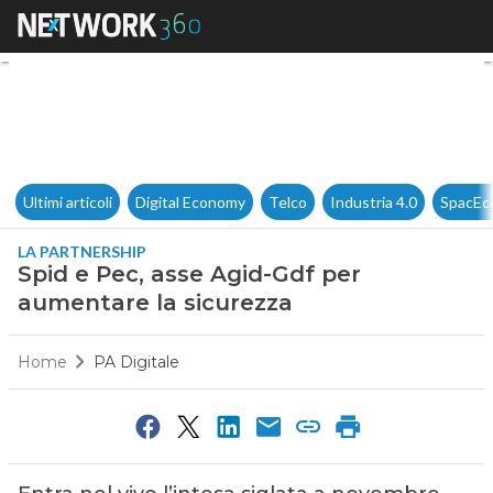
Spid e Pec, asse Agid-Gdf pe
Ultimi articoli
Digital Economy
Telco
Industria 4.0
SpacEc
LA PARTNERSHIP
Spid e Pec, asse Agid-Gdf per
aumentare la sicurezza
Home
PA Digitale