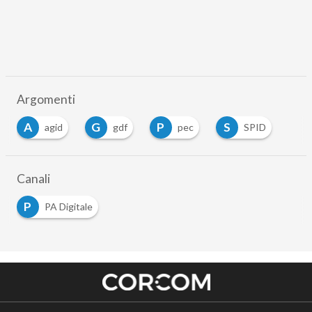
Argomenti
A
G
P
S
agid
gdf
pec
SPID
Canali
P
PA Digitale