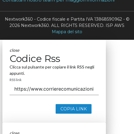
Nextwork360 - Codice fiscale e Partita IVA 13868590962 - ©
2026 Nextwork360. ALL RIGHTS RESERVED. ISP AWS
Mappa del sito
close
Codice Rss
Clicca sul pulsante per copiare il link RSS negli
appunti.
RSS link
COPIA LINK
close