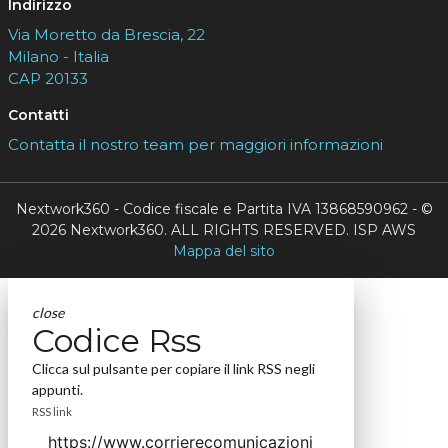
Indirizzo
Via Moretto da Brescia, 22
Milano - Italia
CAP 20133
Contatti
Contatta il nostro team per maggiori informazioni
Nextwork360 - Codice fiscale e Partita IVA 13868590962 - ©
2026 Nextwork360. ALL RIGHTS RESERVED. ISP AWS
Mappa del sito
close
Codice Rss
Clicca sul pulsante per copiare il link RSS negli
appunti.
RSS link