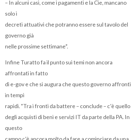
– In alcuni casi, come i pagamenti e la Cie, mancano
solo i
decreti attuativi che potranno essere sul tavolo del
governo già
nelle prossime settimane”.
Infine Turatto fa il punto sui temi non ancora
affrontati in fatto
di e-gov e che si augura che questo governo affronti
in tempi
rapidi. “Tra i fronti da battere – conclude – c’è quello
degli acquisti di beni e servizi IT da parte della PA. In
questo
campo c’è ancora molto da fare a cominciare da una