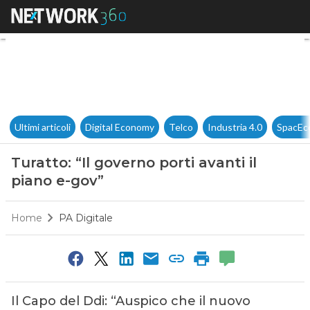
Turatto: “Il governo porti avan
Ultimi articoli
Digital Economy
Telco
Industria 4.0
SpacEc
Turatto: “Il governo porti avanti il
piano e-gov”
Home
PA Digitale
Il Capo del Ddi: “Auspico che il nuovo