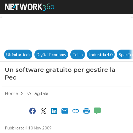
Un software gratuito per gesti
Ultimi articoli
Digital Economy
Telco
Industria 4.0
SpacEc
Un software gratuito per gestire la
Pec
Home
PA Digitale
Pubblicato il 10 Nov 2009