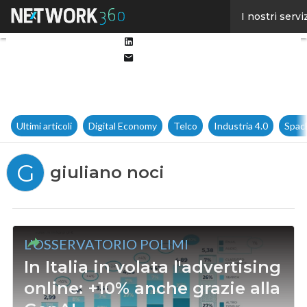
Facebook
I nostri servi
Twitter
Linkedin
Email
Ultimi articoli
Digital Economy
Telco
Industria 4.0
Spac
G
giuliano noci
L'OSSERVATORIO POLIMI
In Italia in volata l'advertising
online: +10% anche grazie alla