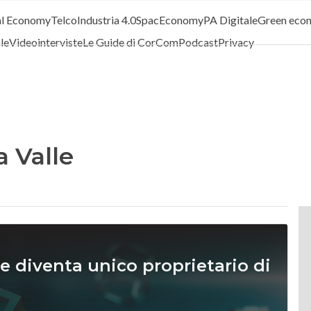
al Economy
Telco
Industria 4.0
SpacEconomy
PA Digitale
Green eco
ale
Videointerviste
Le Guide di CorCom
Podcast
Privacy
a Valle
 diventa unico proprietario di