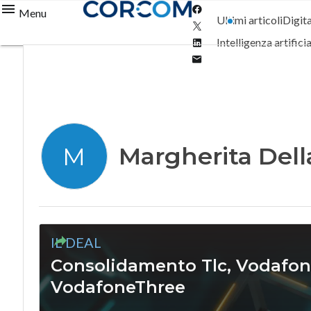
Facebook
Menu
Ultimi articoli
Digit
Twitter
Linkedin
Intelligenza artifici
Email
Margherita Dell
M
IL DEAL
Consolidamento Tlc, Vodafone
VodafoneThree