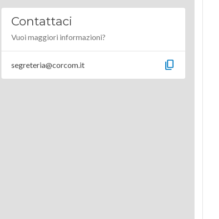
Contattaci
Vuoi maggiori informazioni?
content_copy
segreteria@corcom.it