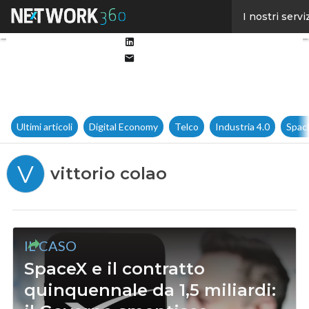
Facebook
I nostri servi
Twitter
Linkedin
Email
Ultimi articoli
Digital Economy
Telco
Industria 4.0
Spac
V
vittorio colao
IL CASO
SpaceX e il contratto
quinquennale da 1,5 miliardi: