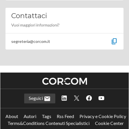
Contattaci
Vuoi maggiori informazioni?
content_copy
segreteria@corcom.it
Seguici
About
Autori
Tags
Rss Feed
Privacy e Cookie Policy
Terms&Conditions Contenuti Specialistici
Cookie Center