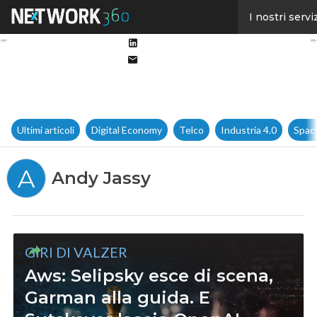
Facebook
I nostri servi
Twitter
Linkedin
Email
Ultimi articoli
Digital Economy
Telco
Industria 4.0
Spac
A
Andy Jassy
GIRI DI VALZER
Aws: Selipsky esce di scena,
Garman alla guida. E