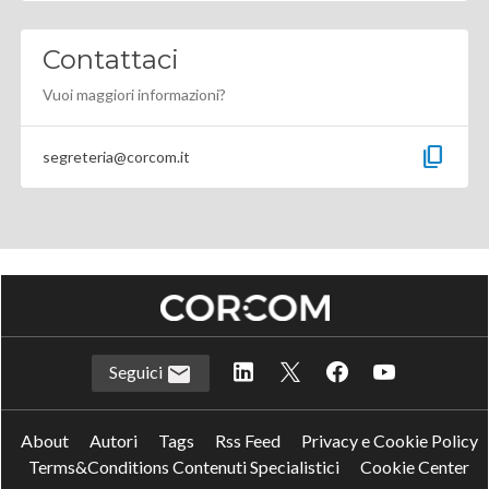
Contattaci
Vuoi maggiori informazioni?
content_copy
segreteria@corcom.it
Seguici
About
Autori
Tags
Rss Feed
Privacy e Cookie Policy
Terms&Conditions Contenuti Specialistici
Cookie Center