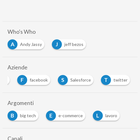
Who's Who
A
J
Andy Jassy
jeff bezos
Aziende
F
S
T
zon
facebook
Salesforce
twitter
Argomenti
B
E
L
big tech
e-commerce
lavoro
Canali