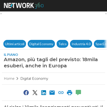
Amazon, più tagli del previst
Ultimi articoli
Digital Economy
Telco
Industria 4.0
SpacEc
IL PIANO
Amazon, più tagli del previsto: 18mila
esuberi, anche in Europa
Home
Digital Economy