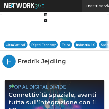
Facebook
I nostri servi
Twitter
Linkedin
Email
Ultimi articoli
Digital Economy
Telco
Industria 4.0
Spac
F
Fredrik Jejdling
STOP AL DIGITAL DIVIDE
Connettività spaziale, avanti
tutta sull’integrazione con il