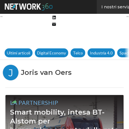
Facebook
I nostri servi
Twitter
Linkedin
Email
Ultimi articoli
Digital Economy
Telco
Industria 4.0
Spac
J
Joris van Oers
LA PARTNERSHIP
Smart mobility, intesa BT-
Alstom per