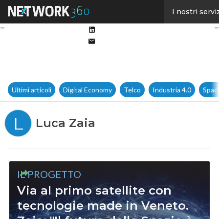
Facebook
I nostri servi
Twitter
Linkedin
Email
Ultimi articoli
Digital Economy
Telco
Industria 4.0
Spac
L
Luca Zaia
IL PROGETTO
Via al primo satellite con
tecnologie made in Veneto.