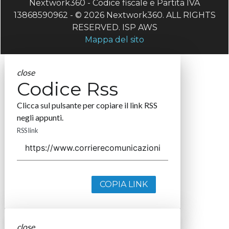
Nextwork360 - Codice fiscale e Partita IVA
13868590962 - © 2026 Nextwork360. ALL RIGHTS
RESERVED. ISP AWS
Mappa del sito
close
Codice Rss
Clicca sul pulsante per copiare il link RSS
negli appunti.
RSS link
COPIA LINK
close