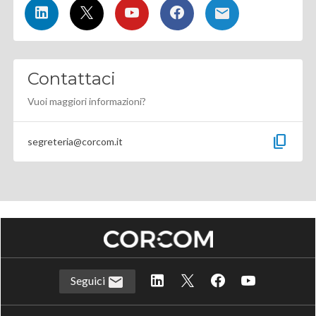
Contattaci
Vuoi maggiori informazioni?
content_copy
segreteria@corcom.it
Seguici