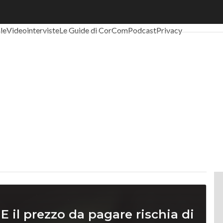
al Economy
Telco
Industria 4.0
SpacEconomy
PA Digitale
Green eco
ale
Videointerviste
Le Guide di CorCom
Podcast
Privacy
 E il prezzo da pagare rischia di