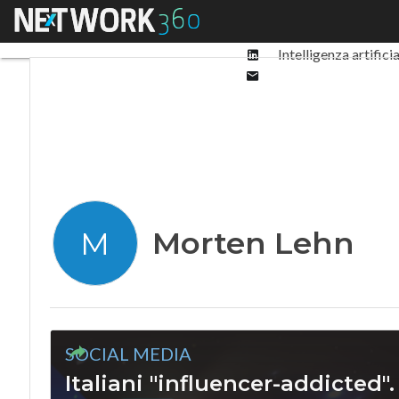
Facebook
Menu
Ultimi articoli
Digit
Twitter
Linkedin
Intelligenza artifici
Email
Morten Lehn
M
SOCIAL MEDIA
Italiani "influencer-addicted".