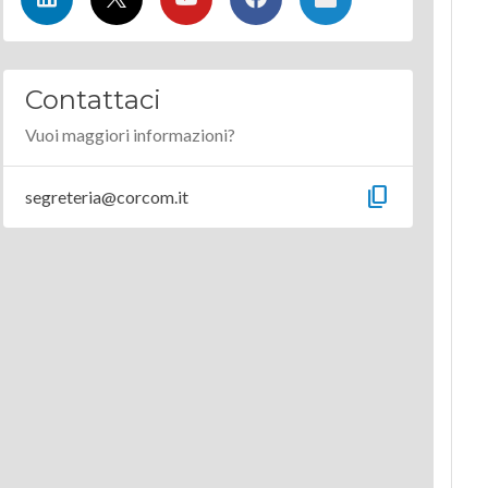
Contattaci
Vuoi maggiori informazioni?
content_copy
segreteria@corcom.it