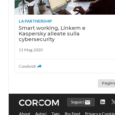
LA PARTNERSHIP
Smart working, Linkem e
Kaspersky alleate sulla
cybersecurity
11 Mag 2020
Condividi
Pagina
Seguici
About
Autori
Tags
Rss Feed
Privacy e Cookie