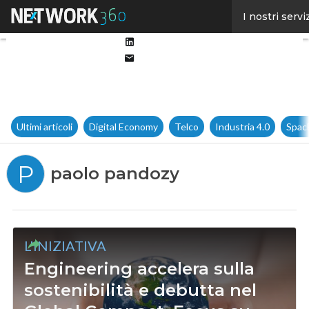
Facebook
I nostri servi
Twitter
Linkedin
Email
Ultimi articoli
Digital Economy
Telco
Industria 4.0
Spac
P
paolo pandozy
L'INIZIATIVA
Engineering accelera sulla
sostenibilità e debutta nel