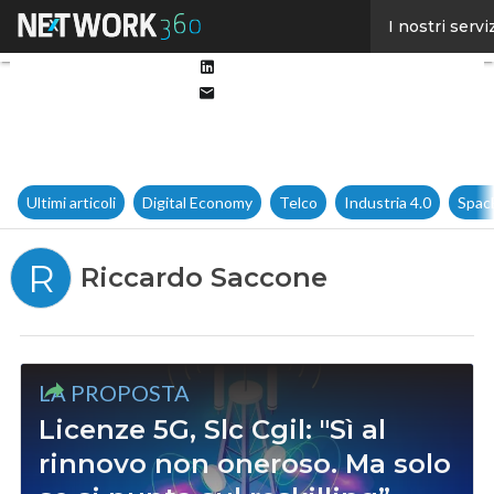
Facebook
I nostri servi
Twitter
Linkedin
Email
Ultimi articoli
Digital Economy
Telco
Industria 4.0
Spac
R
Riccardo Saccone
LA PROPOSTA
Licenze 5G, Slc Cgil: "Sì al
rinnovo non oneroso. Ma solo