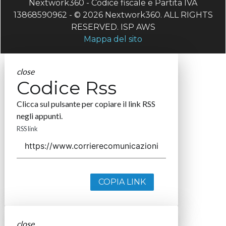
Nextwork360 - Codice fiscale e Partita IVA
13868590962 - © 2026 Nextwork360. ALL RIGHTS
RESERVED. ISP AWS
Mappa del sito
close
Codice Rss
Clicca sul pulsante per copiare il link RSS
negli appunti.
RSS link
COPIA LINK
close