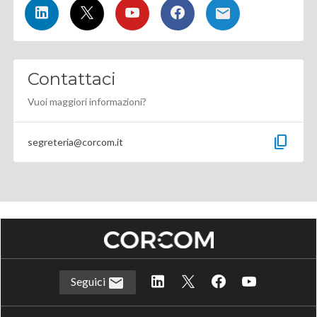
Contattaci
Vuoi maggiori informazioni?
content_copy
segreteria@corcom.it
Seguici