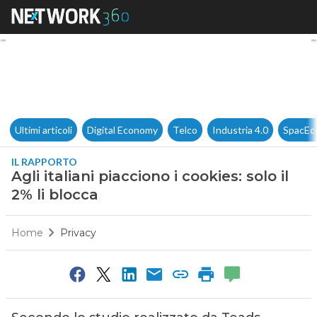
Agli italiani piacciono i cookies
Ultimi articoli
Digital Economy
Telco
Industria 4.0
SpacEc
IL RAPPORTO
Agli italiani piacciono i cookies: solo il
2% li blocca
Home
Privacy