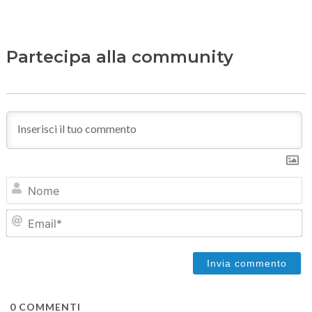
Partecipa alla community
N
Em
0
COMMENTI