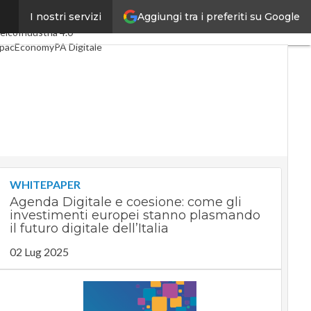
Aggiungi tra i preferiti su Google
I nostri servizi
ltimi articoli
Digital Economy
elco
Industria 4.0
pacEconomy
PA Digitale
reen economy
ntelligenza artificiale
ideointerviste
e Guide di CorCom
Podcast
rivacy
WHITEPAPER
Agenda Digitale e coesione: come gli
investimenti europei stanno plasmando
il futuro digitale dell’Italia
02 Lug 2025