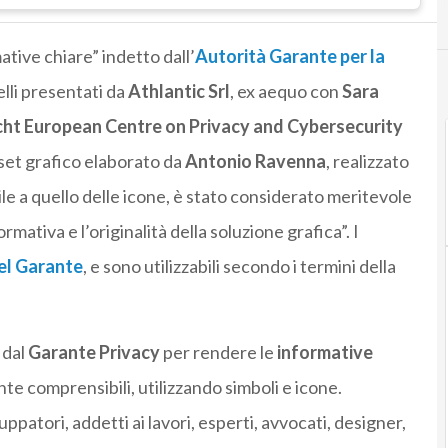
ative chiare” indetto dall’
Autorità Garante per la
lli presentati da
Athlantic Srl
, ex aequo con
Sara
ht European Centre on Privacy and Cybersecurity
il set grafico elaborato da
Antonio Ravenna
, realizzato
bile a quello delle icone, è stato considerato meritevole
rmativa e l’originalità della soluzione grafica”. I
del Garante
, e sono utilizzabili secondo i termini della
 dal
Garante Privacy
per rendere le
informative
e comprensibili, utilizzando simboli e icone.
luppatori, addetti ai lavori, esperti, avvocati, designer,