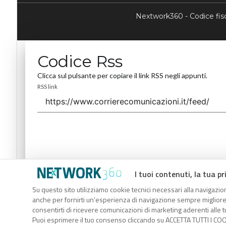
Nextwork360 - Codice fi
Codice Rss
Clicca sul pulsante per copiare il link RSS negli appunti.
RSS link
I tuoi contenuti, la tua pr
Codice Rss
Su questo sito utilizziamo cookie tecnici necessari alla navigazion
Clicca sul pulsante per copiare il link RSS negli appunti.
anche per fornirti un’esperienza di navigazione sempre migliore, p
RSS link
consentirti di ricevere comunicazioni di marketing aderenti alle tu
Puoi esprimere il tuo consenso cliccando su ACCETTA TUTTI I COO