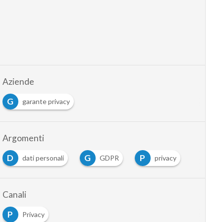
Aziende
G
garante privacy
Argomenti
D
G
P
dati personali
GDPR
privacy
Canali
P
Privacy