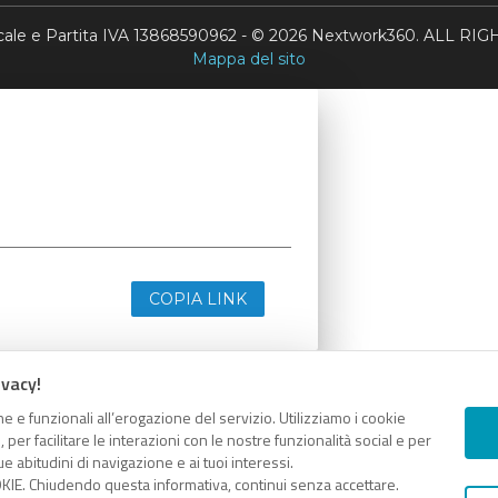
scale e Partita IVA 13868590962 - © 2026 Nextwork360. ALL 
Mappa del sito
COPIA LINK
ivacy!
e e funzionali all’erogazione del servizio. Utilizziamo i cookie
er facilitare le interazioni con le nostre funzionalità social e per
e abitudini di navigazione e ai tuoi interessi.
KIE. Chiudendo questa informativa, continui senza accettare.