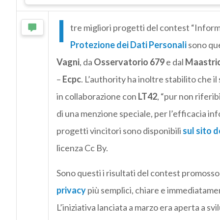
I
tre migliori progetti del contest “Inform
Protezione dei Dati Personali
sono que
Vagni
, da
Osservatorio 679
e dal
Maastric
–
Ecpc
. L’authority ha inoltre stabilito che 
in collaborazione con
LT42
, “pur non riferi
di una menzione speciale, per l’efficacia info
progetti vincitori sono disponibili
sul sito 
licenza Cc By.
Sono questi i risultati del contest promosso
privacy
più semplici, chiare e immediatament
L’iniziativa lanciata a marzo era aperta a svi