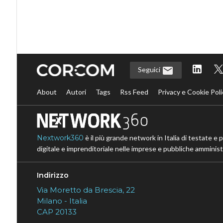
Seguici
About
Autori
Tags
Rss Feed
Privacy e Cookie Poli
Nextwork360
è il più grande network in Italia di testate e 
digitale e imprenditoriale nelle imprese e pubbliche amministr
Indirizzo
Via Moretto da Brescia, 22
Milano - Italia
CAP 20133