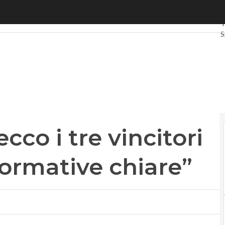
co i tre vincitori del concorso “Informative chiare”
U
T
S
G
I
V
L
P
cco i tre vincitori
formative chiare”