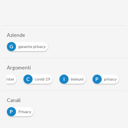
Aziende
G
garante privacy
Argomenti
C
I
P
ll center
covid-19
immuni
privacy
Canali
P
Privacy