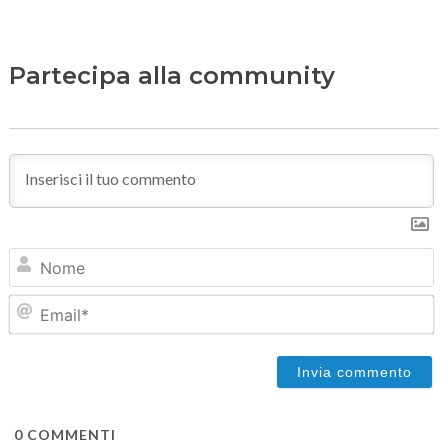
Partecipa alla community
N
Em
0
COMMENTI