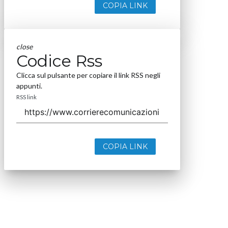
COPIA LINK
close
Codice Rss
Clicca sul pulsante per copiare il link RSS negli
appunti.
RSS link
COPIA LINK