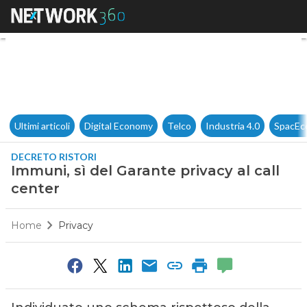
Immuni, sì del Garante privacy
Ultimi articoli
Digital Economy
Telco
Industria 4.0
SpacEc
DECRETO RISTORI
Immuni, sì del Garante privacy al call
center
Home
Privacy