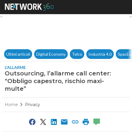
Outsourcing, l’allarme call ce
Ultimi articoli
Digital Economy
Telco
Industria 4.0
SpacEc
L'ALLARME
Outsourcing, l’allarme call center:
“Obbligo capestro, rischio maxi-
multe”
Home
Privacy