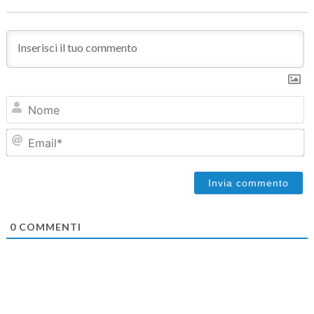
N
Em
0
COMMENTI