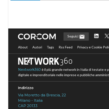
Seguici
About
Autori
Tags
Rss Feed
Privacy e Cookie Poli
Nextwork360
è il più grande network in Italia di testate e 
digitale e imprenditoriale nelle imprese e pubbliche amministr
Indirizzo
Via Moretto da Brescia, 22
Milano - Italia
CAP 20133