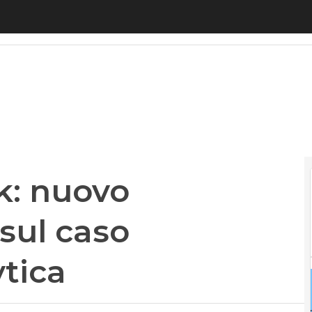
: nuovo patteggiamento sul caso Cambridge Analy
k: nuovo
sul caso
tica