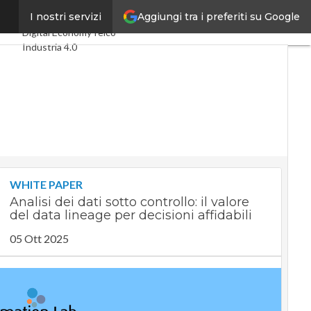
Aggiungi tra i preferiti su Google
tica
I nostri servizi
Ultimi articoli
Digital Economy
Telco
Industria 4.0
SpacEconomy
PA Digitale
Green economy
Intelligenza artificiale
Videointerviste
Le Guide di CorCom
Podcast
Privacy
WHITE PAPER
Analisi dei dati sotto controllo: il valore
del data lineage per decisioni affidabili
05 Ott 2025