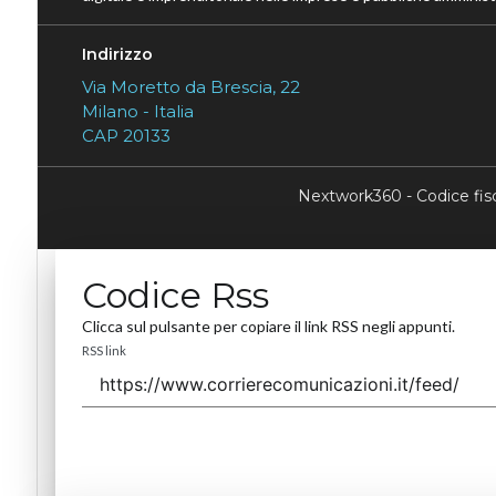
Indirizzo
Via Moretto da Brescia, 22
Milano - Italia
CAP 20133
Nextwork360 - Codice fi
Codice Rss
Clicca sul pulsante per copiare il link RSS negli appunti.
RSS link