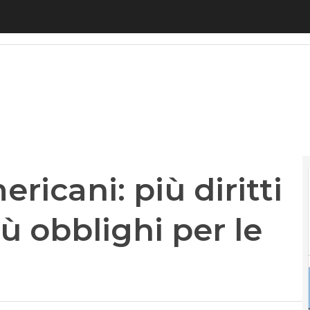
icani: più diritti per gli utenti e più obblighi per
ricani: più diritti
iù obblighi per le