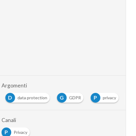
Argomenti
D
G
P
data protection
GDPR
privacy
Canali
P
Privacy