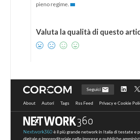
pieno regime.
Valuta la qualità di questo arti
Seguici
About
Autori
Tags
Rss Feed
Privacy e Cookie Poli
Nextwork360
è il più grande network in Italia di testate e 
digitale e imprenditoriale nelle imprese e pubbliche amministr