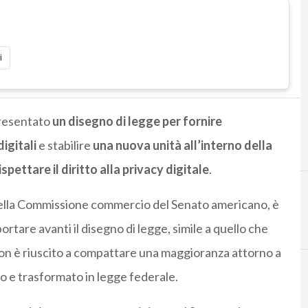
i
presentato
un disegno di legge per fornire
igitali
e stabilire
una nuova unità all’interno della
pettare il diritto alla privacy digitale
.
 della Commissione commercio del Senato americano, è
C
cybersecurity
ortare avanti il disegno di legge, simile a quello che
on è riuscito a compattare una maggioranza attorno a
to e trasformato in legge federale.