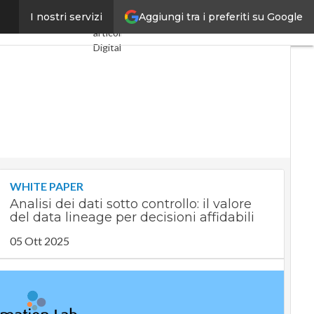
Aggiungi tra i preferiti su Google
 le tech company
I nostri servizi
Ultimi
articoli
Digital
Economy
Telco
Industria
4.0
SpacEconomy
PA
Digitale
Green
economy
WHITE PAPER
Intelligenza
Analisi dei dati sotto controllo: il valore
artificiale
del data lineage per decisioni affidabili
Videointerviste
Le
05 Ott 2025
Guide di
CorCom
Podcast
Privacy