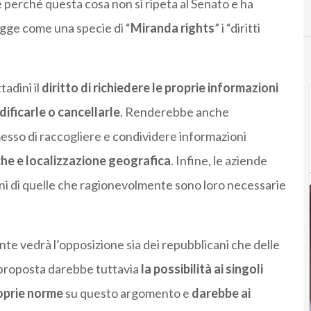
perché questa cosa non si ripeta al Senato e ha
legge come una specie di “
Miranda rights
” i “diritti
tadini il
diritto di richiedere le proprie informazioni
dificarle o cancellarle
. Renderebbe anche
messo di raccogliere e condividere informazioni
he e localizzazione geografica
. Infine, le aziende
i di quelle che ragionevolmente sono loro necessarie
te vedrà l’opposizione sia dei repubblicani che delle
 proposta darebbe tuttavia
la possibilità ai singoli
roprie norme
su questo argomento e
darebbe ai