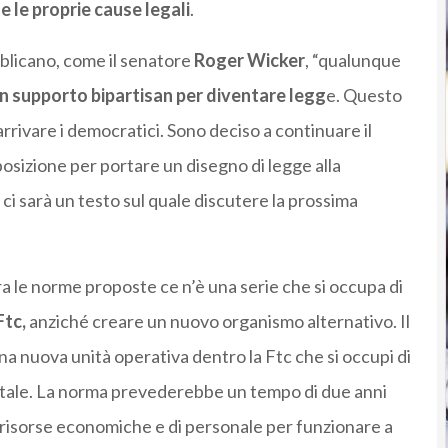
ale le proprie cause legali
.
blicano, come il senatore
Roger Wicker
, “qualunque
n supporto bipartisan per diventare legg
e. Questo
arrivare i democratici. Sono deciso a continuare il
pposizione per portare un disegno di legge alla
ci sarà un testo sul quale discutere la prossima
ra le norme proposte ce n’è una serie che si occupa di
Ftc,
anziché creare un nuovo organismo alternativo. Il
una nuova unità operativa dentro la Ftc che si occupi di
igitale. La norma prevederebbe un tempo di due anni
e risorse economiche e di personale per funzionare a