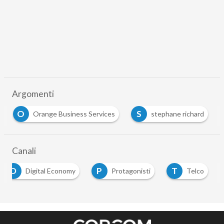
Argomenti
O
S
Orange Business Services
stephane richard
Canali
D
P
T
Digital Economy
Protagonisti
Telco