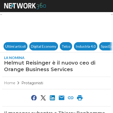
Helmut Reisinger è il nuovo c
Ultimi articoli
Digital Economy
Telco
Industria 4.0
SpacEc
LA NOMINA
Helmut Reisinger è il nuovo ceo di
Orange Business Services
Home
Protagonisti