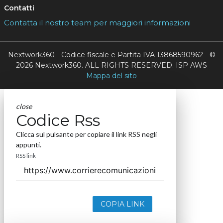
Contatti
Contatta il nostro team per maggiori informazioni
Nextwork360 - Codice fiscale e Partita IVA 13868590962 - ©
2026 Nextwork360. ALL RIGHTS RESERVED. ISP AWS
Mappa del sito
close
Codice Rss
Clicca sul pulsante per copiare il link RSS negli
appunti.
RSS link
COPIA LINK