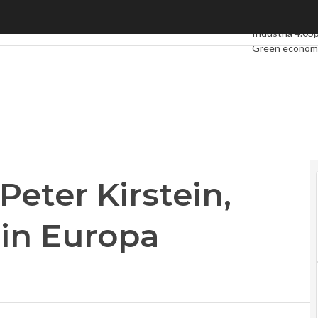
eter Kirstein, pioniere del web in Europa
Ultimi articoli
D
Industria 4.0
S
Green econom
Videointervist
Podcast
Privac
Peter Kirstein,
 in Europa