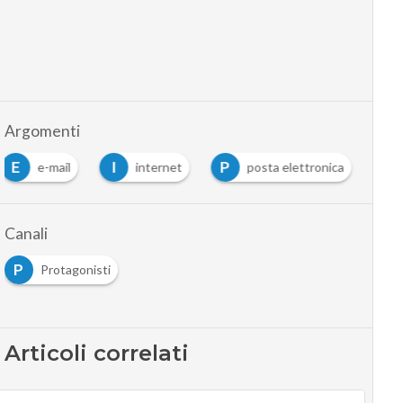
Argomenti
E
I
P
e-mail
internet
posta elettronica
Canali
P
Protagonisti
Articoli correlati