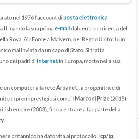
urato nel 1976 l’account di
posta elettronica
ta II mandò la sua prima
e-mail
dal centro di ricerca del
ella Royal Air Force a Malvern, nel Regno Unito: fu in
nico mai inviata da un capo di Stato. Si tratta
 uno dei padri di
Internet
in Europa, morto nella sua
are un computer alla rete
Arpanet
, la progenitrice di
gnito di premi prestigiosi come il
Marconi Prize
(2015),
itish empire (2003), fino a entrare a far parte della
ty
.
gnere britannico ha dato vita al protocollo
Tcp/Ip
,