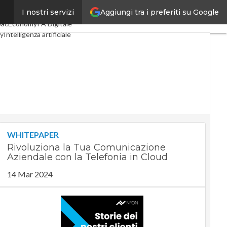
Aggiungi tra i preferiti su Google
I nostri servizi
igital Economy
Telco
pacEconomy
PA Digitale
y
Intelligenza artificiale
e
Le Guide di CorCom
y
WHITEPAPER
Rivoluziona la Tua Comunicazione
Aziendale con la Telefonia in Cloud
14 Mar 2024