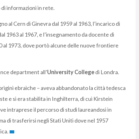
di informazioni in rete.
no al Cern di Ginevra dal 1959 al 1963, l’incarico di
dal 1963 al 1967, e l’insegnamento da docente di
70 al 1973, dove portò alcune delle nuove frontiere
ence department all’
University College
di Londra.
i origini ebraiche – aveva abbandonato la città tedesca
e e si era stabilita in Inghilterra, di cui Kirstein
ve intraprese il percorso di studi laureandosi in
a di trasferirsi negli Stati Uniti dove nel 1957
ica.