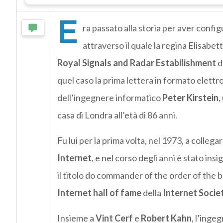
E
ra passato alla storia per aver config
attraverso il quale la regina Elisabet
Royal Signals and Radar Estabilishment
d
quel caso la prima lettera in formato elettro
dell’ingegnere informatico
Peter Kirstein
,
casa di Londra all’età di 86 anni.
Fu lui per la prima volta, nel 1973, a colleg
Internet
, e nel corso degli anni è stato insi
il titolo do commander of the order of the br
Internet hall of fame
della
Internet Socie
Insieme a
Vint Cerf
e
Robert Kahn
, l’inge