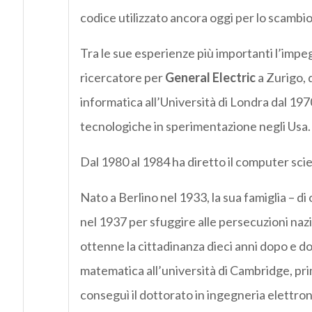
codice utilizzato ancora oggi per lo scambio 
Tra le sue esperienze più importanti l’impeg
ricercatore per
General Electric
a Zurigo, 
informatica all’Università di Londra dal 19
tecnologiche in sperimentazione negli Usa.
Dal 1980 al 1984 ha diretto il computer sci
Nato a Berlino nel 1933, la sua famiglia – d
nel 1937 per sfuggire alle persecuzioni nazist
ottenne la cittadinanza dieci anni dopo e do
matematica all’università di Cambridge, prim
conseguì il dottorato in ingegneria elettron