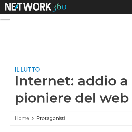
Menu
Internet: addio a P
IL LUTTO
Internet: addio a 
pioniere del web
Home
Protagonisti