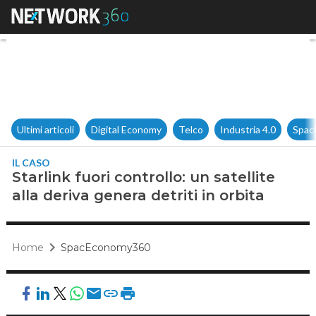
Starlink fuori controllo: un sat
Ultimi articoli
Digital Economy
Telco
Industria 4.0
Spac
IL CASO
Starlink fuori controllo: un satellite
alla deriva genera detriti in orbita
Home
SpacEconomy360