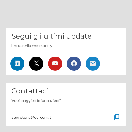
Segui gli ultimi update
Entra nella community
Contattaci
Vuoi maggiori informazioni?
content_copy
segreteria@corcom.it