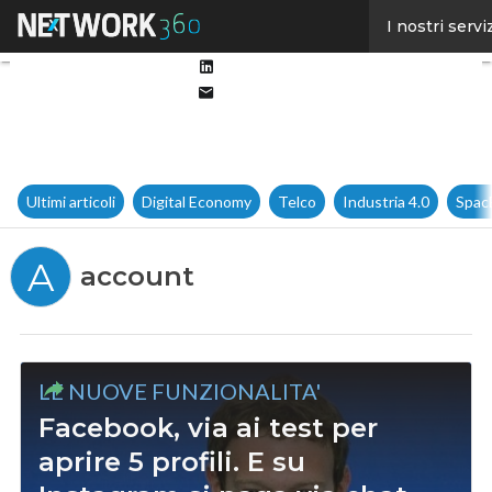
Facebook
I nostri servi
Twitter
Linkedin
Email
Ultimi articoli
Digital Economy
Telco
Industria 4.0
Spac
A
account
LE NUOVE FUNZIONALITA'
Facebook, via ai test per
aprire 5 profili. E su