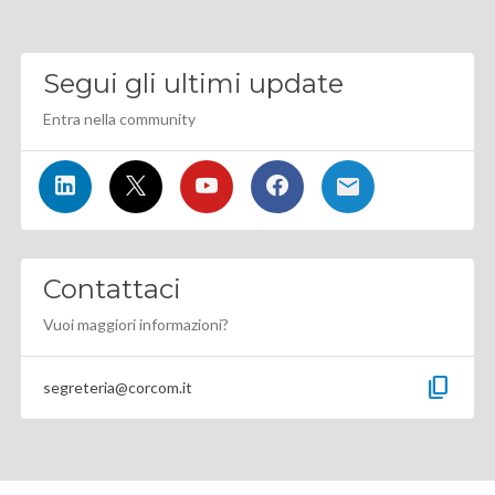
Segui gli ultimi update
Entra nella community
Contattaci
Vuoi maggiori informazioni?
content_copy
segreteria@corcom.it