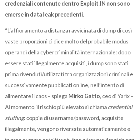
credenziali contenute dentro Exploit.IN non sono
emerse in data leak precedenti
.
“L’affioramento a distanza ravvicinata di dump di così
vaste proporzioni ci dice molto del probabile modus
operandi della cybercriminalità internazionale: dopo
essere stati illegalmente acquisiti, i dump sono stati
prima rivenduti/utilizzati tra organizzazioni criminali e
successivamente pubblicati online, nell’intento di
alimentare il caos – spiega
Mirko Gatto
, ceo di Yarix –
Al momento, il rischio più elevato si chiama
credential
stuffing
: coppie di username/password, acquisite
illegalmente, vengono riversate automaticamente e
in gran numero nei siti web, fino a trovare il match con