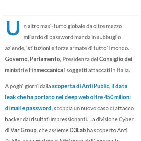
U
n altro maxi-furto globale da oltre mezzo
miliardo di password manda in subbuglio
aziende, istituzioni e forze armate di tutto il mondo.
Governo
,
Parlamento
, Presidenza del
Consiglio dei
ministri
e
Finmeccanica
i soggetti attaccati in Italia.
A poghi giorni dalla
scoperta di
Anti Public
, il data
leak che ha portato nel deep web oltre 450 milioni
di mail e password
, scoppia un nuovo caso di attacco
hacker dai risultati impressionanti. La divisione Cyber
di
Var Group
, che assieme
D3Lab
ha scoperto Anti