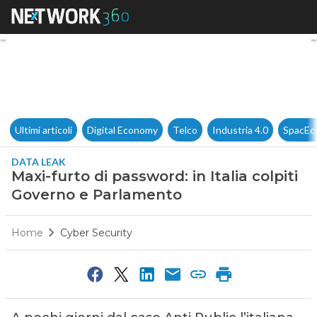
Maxi-furto di password: in Ita
Ultimi articoli
Digital Economy
Telco
Industria 4.0
SpacEc
DATA LEAK
Maxi-furto di password: in Italia colpiti
Governo e Parlamento
Home
Cyber Security