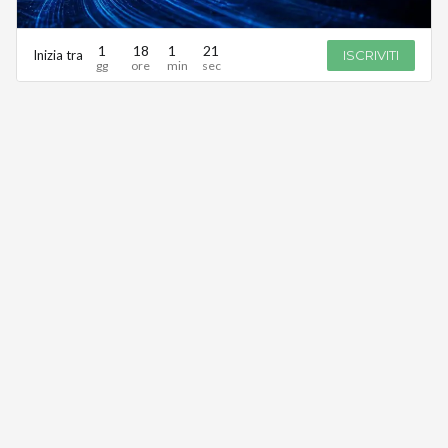
1
18
1
21
Inizia tra
ISCRIVITI