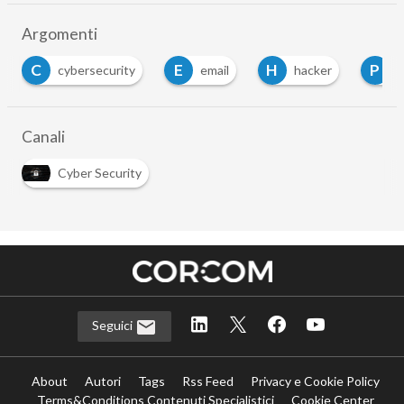
Argomenti
C
E
H
P
cybersecurity
email
hacker
p
Canali
Cyber Security
Seguici
About
Autori
Tags
Rss Feed
Privacy e Cookie Policy
Terms&Conditions Contenuti Specialistici
Cookie Center