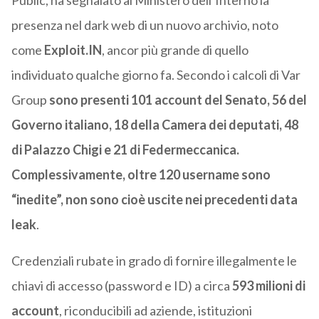
Public, ha segnalato al Ministero dell’Interno la
presenza nel dark web di un nuovo archivio, noto
come
Exploit.IN
, ancor più grande di quello
individuato qualche giorno fa. Secondo i calcoli di Var
Group
sono presenti 101 account del Senato, 56 del
Governo italiano, 18 della Camera dei deputati, 48
di Palazzo Chigi e 21 di Federmeccanica.
Complessivamente, oltre 120 username sono
“inedite”, non sono cioè uscite nei precedenti data
leak
.
Credenziali rubate in grado di fornire illegalmente le
chiavi di accesso (password e ID) a circa
593 milioni di
account
, riconducibili ad aziende, istituzioni