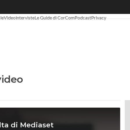
al Economy
Telco
Industria 4.0
SpacEconomy
PA Digitale
Green eco
ale
Videointerviste
Le Guide di CorCom
Podcast
Privacy
video
olta di Mediaset