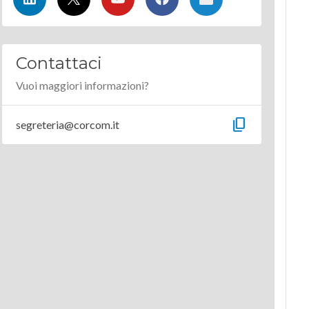
Contattaci
Vuoi maggiori informazioni?
content_copy
segreteria@corcom.it