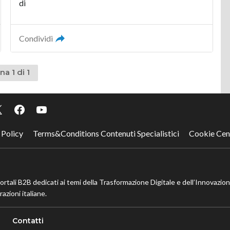
di
Condividi
na 1 di 1
 Policy
Terms&Conditions Contenuti Specialistici
Cookie Cen
portali B2B dedicati ai temi della Trasformazione Digitale e dell’Innovazio
azioni italiane.
Contatti