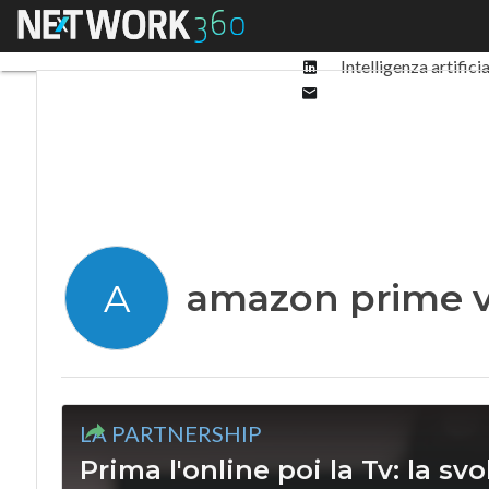
Facebook
Menu
Ultimi articoli
Digit
Twitter
Linkedin
Intelligenza artifici
Email
amazon prime 
A
LA PARTNERSHIP
Prima l'online poi la Tv: la sv