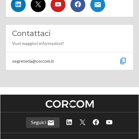
Contattaci
Vuoi maggiori informazioni?
content_copy
segreteria@corcom.it
Seguici