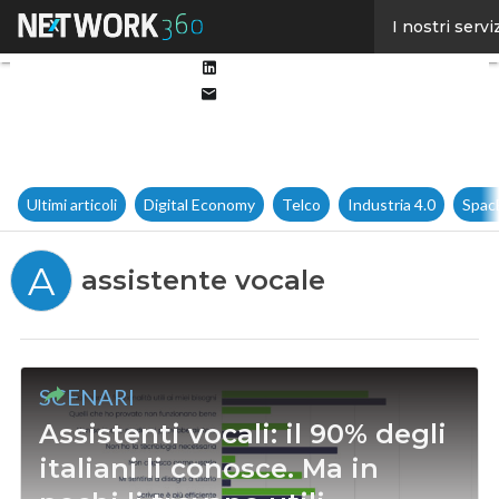
Facebook
I nostri servi
Twitter
Linkedin
Email
Ultimi articoli
Digital Economy
Telco
Industria 4.0
Spac
A
assistente vocale
SCENARI
Assistenti vocali: il 90% degli
italiani li conosce. Ma in