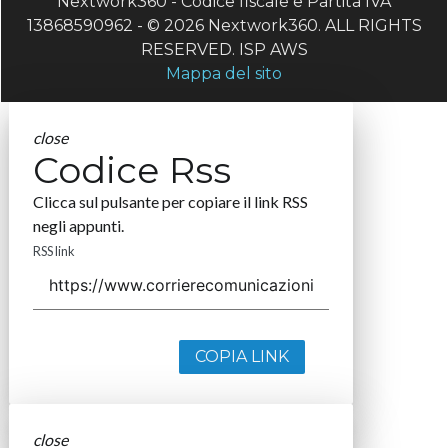
Nextwork360 - Codice fiscale e Partita IVA
13868590962 - © 2026 Nextwork360. ALL RIGHTS
RESERVED. ISP AWS
Mappa del sito
close
Codice Rss
Clicca sul pulsante per copiare il link RSS
negli appunti.
RSS link
COPIA LINK
close