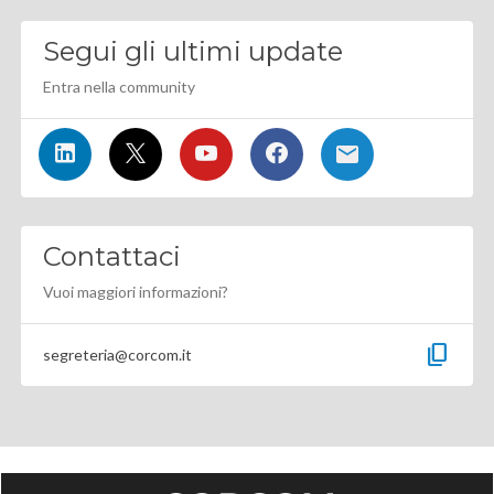
Segui gli ultimi update
Entra nella community
Contattaci
Vuoi maggiori informazioni?
content_copy
segreteria@corcom.it