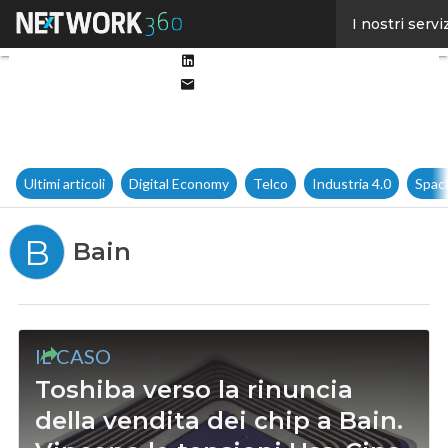
Facebook
I nostri servi
Twitter
Linkedin
Email
Ultimi articoli
Digital Economy
Telco
Industria 4.0
Spac
B
Bain
IL CASO
Toshiba verso la rinuncia
della vendita dei chip a Bain.