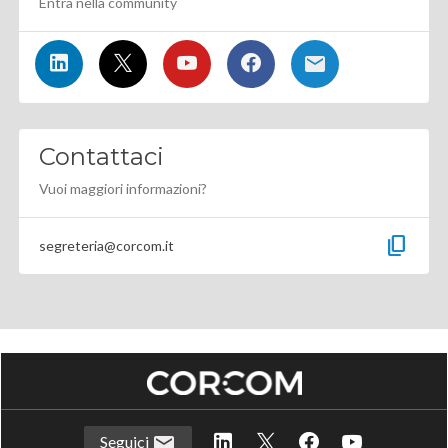
Entra nella community
Contattaci
Vuoi maggiori informazioni?
content_copy
segreteria@corcom.it
Seguici