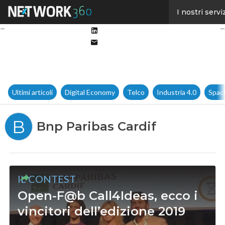
Facebook
I nostri servi
Twitter
Linkedin
Email
Ultimi articoli
Digital Economy
Telco
Industria 4.0
Spac
B
Bnp Paribas Cardif
IL CONTEST
Open-F@b Call4Ideas, ecco i
vincitori dell’edizione 2019