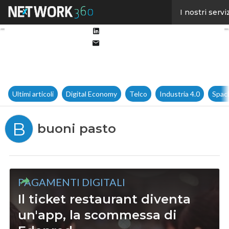
Facebook
I nostri servi
Twitter
Linkedin
Email
Ultimi articoli
Digital Economy
Telco
Industria 4.0
Spac
B
buoni pasto
PAGAMENTI DIGITALI
Il ticket restaurant diventa
un'app, la scommessa di