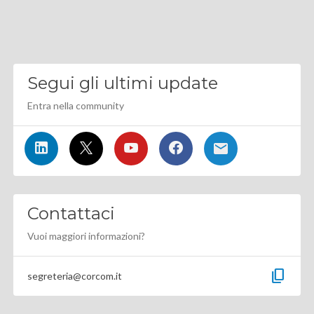
Segui gli ultimi update
Entra nella community
Contattaci
Vuoi maggiori informazioni?
content_copy
segreteria@corcom.it