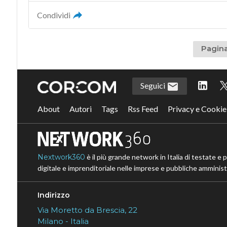
Condividi
Pagina
Seguici
About
Autori
Tags
Rss Feed
Privacy e Cookie
Nextwork360
è il più grande network in Italia di testate e 
digitale e imprenditoriale nelle imprese e pubbliche amministr
Indirizzo
Via Moretto da Brescia, 22
Milano - Italia