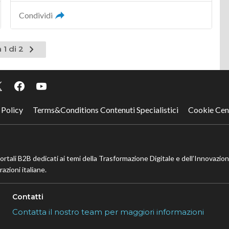
Condividi
Pagina
 1 di 2
successiva
 Policy
Terms&Conditions Contenuti Specialistici
Cookie Cen
portali B2B dedicati ai temi della Trasformazione Digitale e dell’Innovazio
azioni italiane.
Contatti
Contatta il nostro team per maggiori informazioni