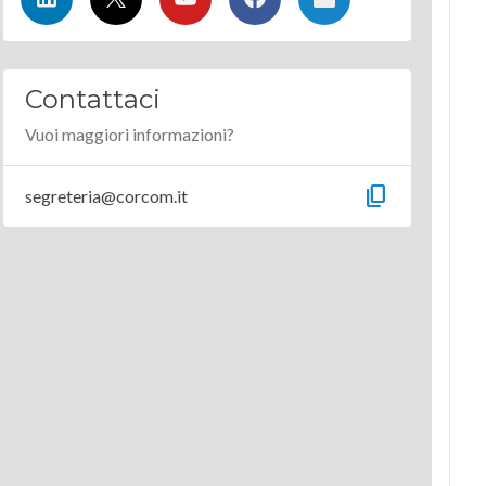
Contattaci
Vuoi maggiori informazioni?
content_copy
segreteria@corcom.it