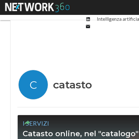
Facebook
Menu
Ultimi articoli
Digit
Twitter
Linkedin
Intelligenza artifici
Email
catasto
C
I SERVIZI
Catasto online, nel "catalogo