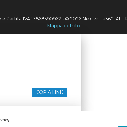
le e Partita IVA 13868590962 - © 2026 Nextwork360. A
Mappa del sito
COPIA LINK
ivacy!