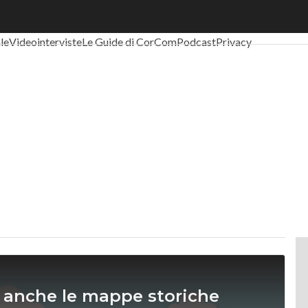
al Economy
Telco
Industria 4.0
SpacEconomy
PA Digitale
Green eco
ale
Videointerviste
Le Guide di CorCom
Podcast
Privacy
" anche le mappe storiche