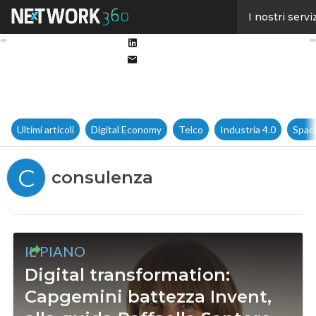
Facebook
I nostri servi
Twitter
Linkedin
Email
Ultimi articoli
Digital Economy
Telco
Industria 4.0
Spac
C
consulenza
IL PIANO
Digital transformation:
Capgemini battezza Invent,