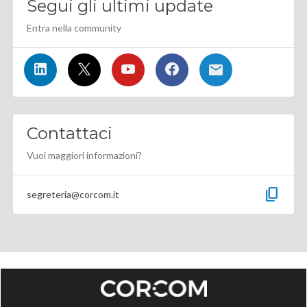
Segui gli ultimi update
Entra nella community
Contattaci
Vuoi maggiori informazioni?
content_copy
segreteria@corcom.it