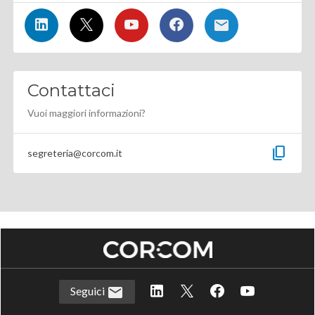
Contattaci
Vuoi maggiori informazioni?
content_copy
segreteria@corcom.it
Seguici