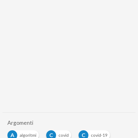
Argomenti
A
C
C
algoritmi
covid
covid-19