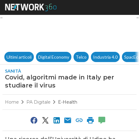
Covid, algoritmi made in Italy 
Ultimi articoli
Digital Economy
Telco
Industria 4.0
SpacEc
SANITÀ
Covid, algoritmi made in Italy per
studiare il virus
Home
PA Digitale
E-Health