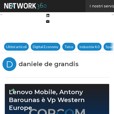
Facebook
I nostri servi
Twitter
Linkedin
Email
Ultimi articoli
Digital Economy
Telco
Industria 4.0
Spac
D
daniele de grandis
Lenovo Mobile, Antony
Barounas è Vp Western
Europe