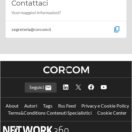
Contattaci
Vuoi maggiori informazioni?
content_copy
segreteria@corcom.it
Seguici
About
Autori
Tags
Rss Feed
Privacy e Cookie Policy
Terms&Conditions Contenuti Specialistici
Cookie Center