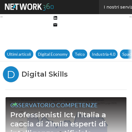
Facebook
I nostri servi
Twitter
Linkedin
Email
Ultimi articoli
Digital Economy
Telco
Industria 4.0
Spac
D
Digital Skills
OSSERVATORIO COMPETENZE
Professionisti Ict, l’Italia a
caccia di 21mila esperti di