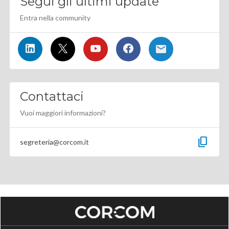
Segui gli ultimi update
Entra nella community
Contattaci
Vuoi maggiori informazioni?
content_copy
segreteria@corcom.it