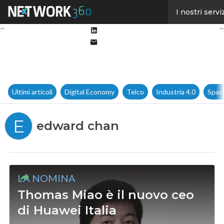
Facebook
I nostri servi
Twitter
Linkedin
Email
Ultimi articoli
Digital Economy
Telco
Industria 4.0
Spac
E
edward chan
LA NOMINA
Thomas Miao è il nuovo ceo
di Huawei Italia