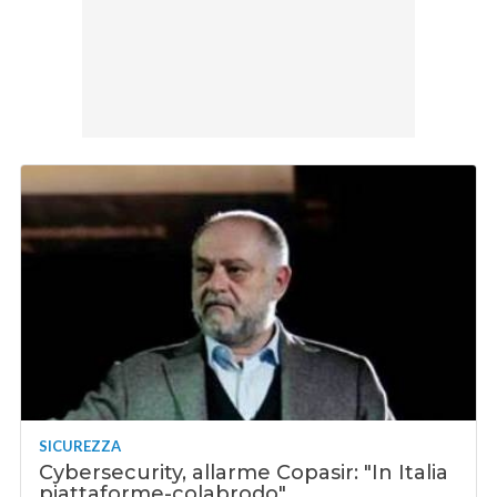
SICUREZZA
Cybersecurity, allarme Copasir: "In Italia
piattaforme-colabrodo"