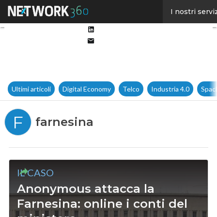
Facebook
I nostri servi
Twitter
Linkedin
Email
Ultimi articoli
Digital Economy
Telco
Industria 4.0
Spac
F
farnesina
IL CASO
Anonymous attacca la
Farnesina: online i conti del