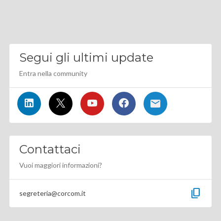
Segui gli ultimi update
Entra nella community
Contattaci
Vuoi maggiori informazioni?
content_copy
segreteria@corcom.it