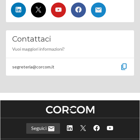
Contattaci
Vuoi maggiori informazioni?
content_copy
segreteria@corcom.it
Seguici