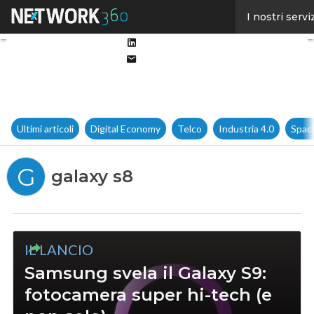
Facebook
I nostri servi
Twitter
Linkedin
Email
Ultimi articoli
Digital Economy
Telco
Industria 4.0
Spac
G
galaxy s8
IL LANCIO
Samsung svela il Galaxy S9:
fotocamera super hi-tech (e