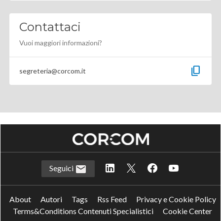
Contattaci
Vuoi maggiori informazioni?
content_copy
segreteria@corcom.it
Seguici
About
Autori
Tags
Rss Feed
Privacy e Cookie Policy
Terms&Conditions Contenuti Specialistici
Cookie Center