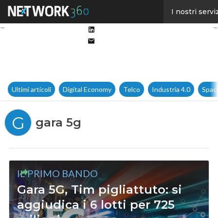
Facebook
I nostri servi
Twitter
Linkedin
Email
Ultimi articoli
Digital Economy
Telco
Industria 4.0
Spac
G
gara 5g
IL PRIMO BANDO
Gara 5G, Tim pigliattuto: si
aggiudica i 6 lotti per 725